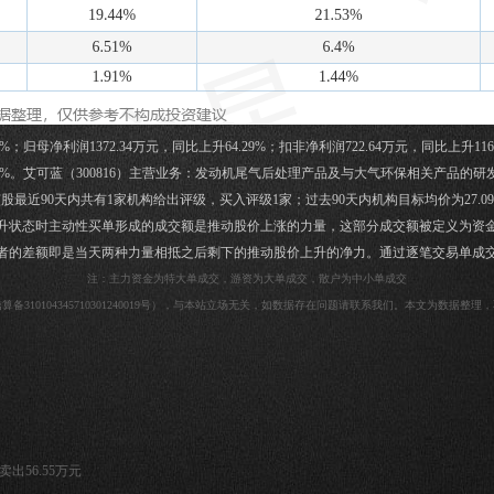
归母净利润1372.34万元，同比上升64.29%；扣非净利润722.64万元，同比上升1160.5
44%。艾可蓝（300816）主营业务：发动机尾气后处理产品及与大气环保相关产品的
股最近90天内共有1家机构给出评级，买入评级1家；过去90天内机构目标均价为27.0
升状态时主动性买单形成的成交额是推动股价上涨的力量，这部分成交额被定义为资
者的差额即是当天两种力量相抵之后剩下的推动股价上升的净力。通过逐笔交易单成
注：主力资金为特大单成交，游资为大单成交，散户为中小单成交
310104345710301240019号），与本站立场无关，如数据存在问题请联系我们。本文为数据
出56.55万元